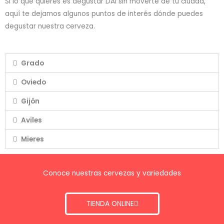
Si lo que quieres es degustar DAI sin moverte de tu ciudad,
aquí te dejamos algunos puntos de interés dónde puedes
degustar nuestra cerveza.
Grado
Oviedo
Gijón
Aviles
Mieres
Conoce nuestras cervezas y variedades
TIENDA ONLINE