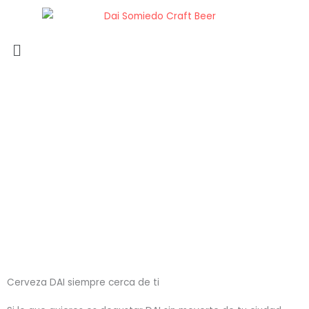
Ir
al
Menú
contenido
Beber DAI
Locales cerca de tu casa, tienen DAI
Cerveza DAI siempre cerca de ti