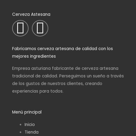
Cerveza Astesana
I
F
n
a
Fabricamos cerveza artesana de calidad con los
s
c
mejores ingredientes
t
e
Empresa asturiana fabricante de cerveza artesana
tradicional de calidad. Perseguimos un sueño a través
a
b
de los gustos de nuestros clientes, creando
experiencias para todos.
g
o
r
o
Menú principal
Inicio
a
k
Tienda