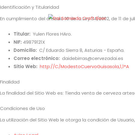
Ir
Identificación y Titularidad
al
En cumplimiento del artículo 10 de la Ley 34/2002, de 11 de ju
contenido
Titular:
Yulen Flores HAro.
NIF:
49879121X
Domicilio:
C/ Eduardo Sierra 8, Asturias - España.
Correo electrónico:
daidebirras@cervezadai.es
Sitio Web:
http://C/ModestoCuervoGuisasola,1,1°A
Finalidad
La finalidad del Sitio Web es: Tienda venta de cerveza arte
Condiciones de Uso
La utilización del Sitio Web le otorga la condición de Usuar