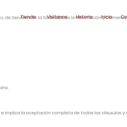
Tienda
Visítanos
Historia
Inicio
Co
lio, de Servicios de la Sociedad de la Información y Comercio 
sana.
io, e implica la aceptación completa de todas las cláusulas y