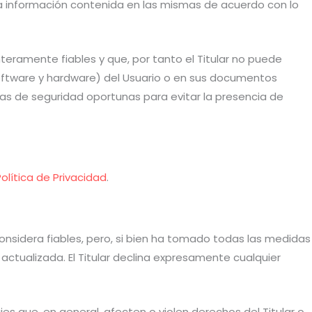
 la información contenida en las mismas de acuerdo con lo
eramente fiables y que, por tanto el Titular no puede
software y hardware) del Usuario o en sus documentos
as de seguridad oportunas para evitar la presencia de
Política de Privacidad
.
 considera fiables, pero, si bien ha tomado todas las medidas
actualizada. El Titular declina expresamente cualquier
ajes que, en general, afecten o violen derechos del Titular o