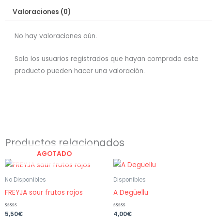
Valoraciones (0)
No hay valoraciones aún.
Solo los usuarios registrados que hayan comprado este
producto pueden hacer una valoración.
Productos relacionados
AGOTADO
No Disponibles
Disponibles
FREYJA sour frutos rojos
A Degüellu
Valorado
5,50
€
Valorado
4,00
€