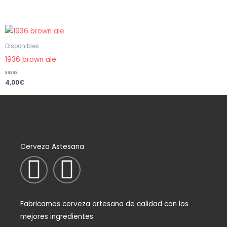
con
con
0
0
de
de
5
5
Disponibles
1936 brown ale
Valorado
4,00
€
con
0
de
5
Cerveza Astesana
I
F
n
a
Fabricamos cerveza artesana de calidad con los
s
c
mejores ingredientes