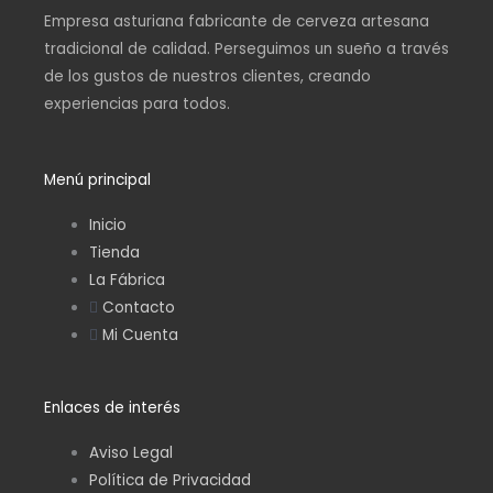
t
e
Empresa asturiana fabricante de cerveza artesana
tradicional de calidad. Perseguimos un sueño a través
a
b
de los gustos de nuestros clientes, creando
experiencias para todos.
g
o
r
o
Menú principal
Inicio
a
k
Tienda
La Fábrica
m
Contacto
Mi Cuenta
Enlaces de interés
Aviso Legal
Política de Privacidad