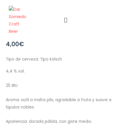
Ir
al
Menú
contenido
4,00
€
Tipo de cerveza: Tipo kölsch
4,4 % vol.
25 IBU
Aroma: sutil a malta pils, agradable a fruta y suave a
lúpulos nobles.
Apariencia: dorada pálida, con giste medio.