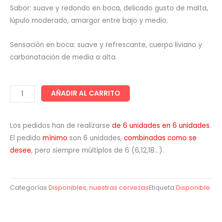
Sabor: suave y redondo en boca, delicado gusto de malta,
lúpulo moderado, amargor entre bajo y medio.
Sensación en boca: suave y refrescante, cuerpo liviano y
carbonatación de media a alta.
Cantidad
AÑADIR AL CARRITO
de
1931
Los pedidos han de realizarse
de 6 unidades en 6 unidades
.
tipo
El pedido
mínimo
son 6 unidades,
combinadas como se
kölsch
desee
, pero siempre múltiplos de 6 (6,12,18…).
Categorías
Disponibles
,
nuestras cervezas
Etiqueta
Disponible