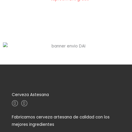
Cerveza Astesana
I
F
n
a
s
c
t
e
Fabricamos cerveza artesana de calidad con los
a
b
g
o
mejores ingredientes
r
o
a
k